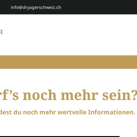
info@dryagerschweiz.ch
HOME
SHOP
SMARTAGING
P
f’s noch mehr sein
ndest du noch mehr wertvolle Informationen.