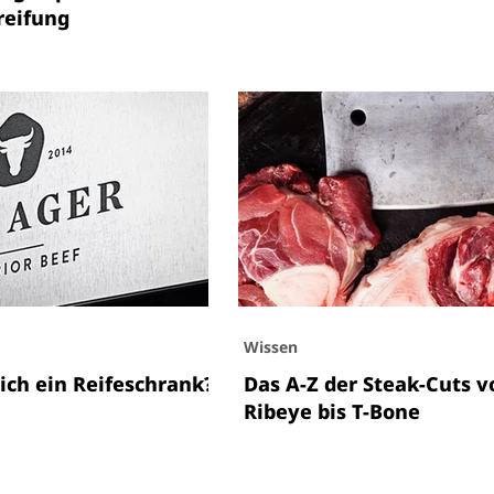
reifung
Wissen
ich ein Reifeschrank?
Das A-Z der Steak-Cuts v
Ribeye bis T-Bone