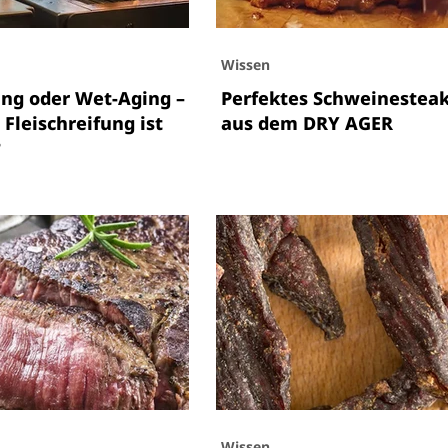
Wissen
ing oder Wet-Aging –
Perfektes Schweinestea
Fleischreifung ist
aus dem DRY AGER
?
Wissen