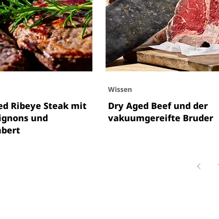
Wissen
ed Ribeye Steak mit
Dry Aged Beef und der
gnons und
vakuumgereifte Bruder
bert