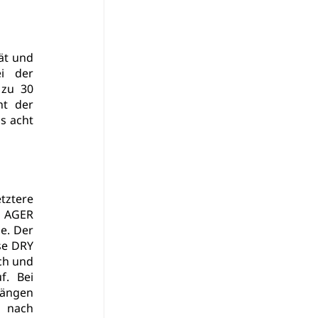
t und 
i der 
zu 30 
t der 
 acht 
tztere 
 AGER 
e. Der 
se 
DRY 
ch und 
. Bei 
ängen 
 nach 