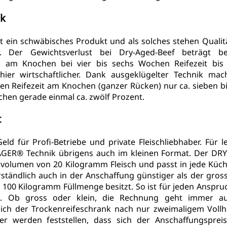
nk
 ein schwäbisches Produkt und als solches stehen Qualitä
 Der Gewichtsverlust bei Dry-Aged-Beef beträgt be
 am Knochen bei vier bis sechs Wochen Reifezeit bis 
er wirtschaftlicher. Dank ausgeklügelter Technik mach
n Reifezeit am Knochen (ganzer Rücken) nur ca. sieben bis
hen gerade einmal ca. zwölf Prozent.
t
ld für Profi-Betriebe und private Fleischliebhaber. Für le
 AGER® Technik übrigens auch im kleinen Format. Der 
DRY
llvolumen von 20 Kilogramm Fleisch und passt in jede Küch
erständlich auch in der Anschaffung günstiger als der gros
r 100 Kilogramm Füllmenge besitzt. So ist für jeden Anspru
i. Ob gross oder klein, die Rechnung geht immer auf
sich der Trockenreifeschrank nach nur zweimaligem Vollh
er werden feststellen, dass sich der Anschaffungspreis