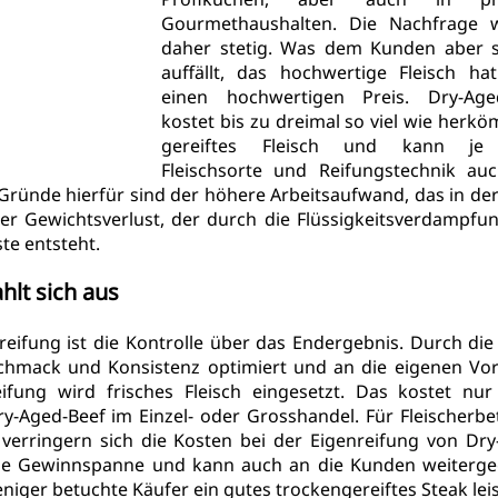
Gourmethaushalten. Die Nachfrage w
daher stetig. Was dem Kunden aber sc
auffällt, das hochwertige Fleisch hat
einen hochwertigen Preis. Dry-Aged
kostet bis zu dreimal so viel wie herkö
gereiftes Fleisch und kann je 
Fleischsorte und Reifungstechnik auc
n. Gründe hierfür sind der höhere Arbeitsaufwand, das in der
er Gewichtsverlust, der durch die Flüssigkeitsverdampfun
te entsteht.
hlt sich aus
reifung ist die Kontrolle über das Endergebnis. Durch die 
chmack und Konsistenz optimiert und an die eigenen Vorl
fung wird frisches Fleisch eingesetzt. Das kostet nur 
ry-Aged-Beef im Einzel- oder Grosshandel. Für Fleischerbet
erringern sich die Kosten bei der 
Eigenreifung
 von Dry
die Gewinnspanne und kann auch an die Kunden weiterge
iger betuchte Käufer ein gutes trockengereiftes Steak leis