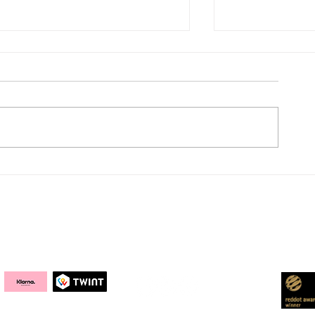
Die heilige Trinität das Dry
Der richtige
Aging: Fleisch, DRY AGER &
dem Dry Age
Die Bibel
Social Media
Awa