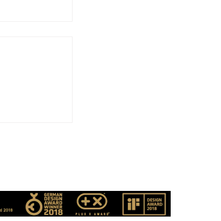
 Umgang mit
r
rds