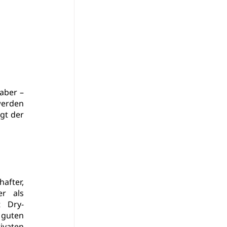
aber – 
erden 
gt der 
fter, 
r als 
t 
Dry-
 guten 
aten 