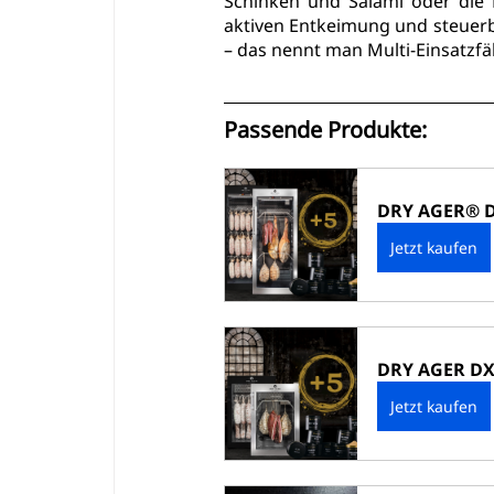
Schinken und Salami oder die 
aktiven Entkeimung und steuerba
– das nennt man Multi-Einsatzfä
Passende Produkte:
DRY AGER® D
Jetzt kaufen
DRY AGER DX
Jetzt kaufen