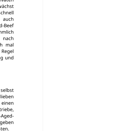
ächst 
hnell 
 auch 
-Beef 
mmlich 
nach 
h mal 
 Regel 
g und 
selbst 
ieben 
einen 
riebe, 
-Aged-
geben 
ten.