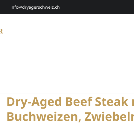
info@dryagerschweiz.ch
HOME
SHOP
SMARTAGING
P
Dry-Aged Beef Steak 
Buchweizen, Zwiebel