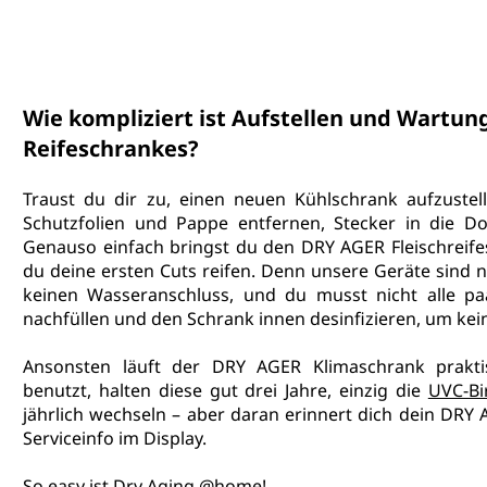
Wie kompliziert ist Aufstellen und Wartun
Reifeschrankes?
Traust du dir zu, einen neuen Kühlschrank aufzustel
Schutzfolien und Pappe entfernen, Stecker in die Do
Genauso einfach bringst du den DRY AGER Fleischreif
du deine ersten Cuts reifen. Denn unsere Geräte sind ni
keinen Wasseranschluss, und du musst nicht alle pa
nachfüllen und den Schrank innen desinfizieren, um k
Ansonsten läuft der DRY AGER Klimaschrank praktis
benutzt, halten diese gut drei Jahre, einzig die 
UVC-Bi
jährlich wechseln – aber daran erinnert dich dein DRY 
Serviceinfo im Display.
So easy ist Dry Aging @home!