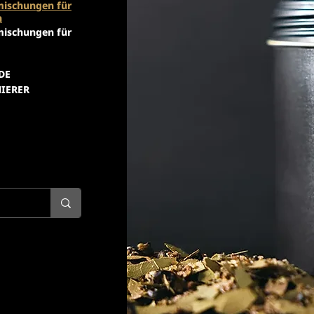
ischungen für
n
ischungen für
DE
IERER