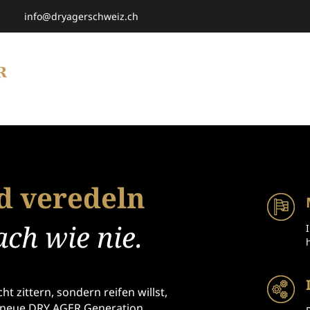
info@dryagerschweiz.ch
HOME
SHOP
SMARTAGING
P
d veredeln
ach wie nie.
ht zittern, sondern reifen willst,
 neue DRY AGER Generation