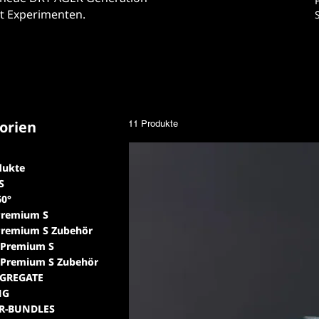
t Experimenten.
orien
11 Produkte
dukte
S
60°
Premium S
Premium S Zubehör
 Premium S
 Premium S Zubehör
GGREGATE
NG
R-BUNDLES