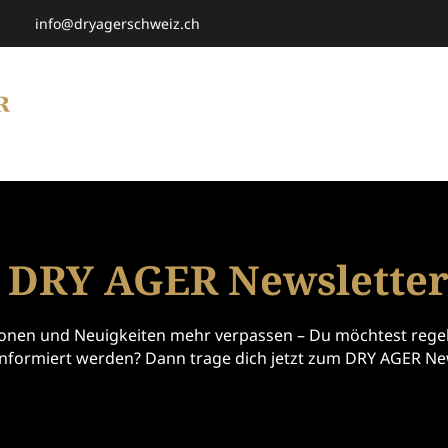
info@dryagerschweiz.ch
HOME
SHOP
SMARTAGING
P
 DRY AGER Newslette
ionen und Neuigkeiten mehr verpassen – Du möchtest rege
informiert werden? Dann trage dich jetzt zum DRY AGER Ne