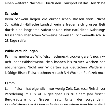
einen weiteren Nachteil: Durch den Transport ist das Fleisch ber
Schwein
Beim Schwein liegen die europäischen Rassen vorn. Nich
Schwäbisch-Hällische Landschwein erfreuen sich grosser Belie
durch eine langsame Aufzucht und eine natürliche Nahrungs
fressenden Iberischen Schweine beweisen. Schweinefleisch s
28 Tage reifen.
Wilde Versuchungen
Fein marmoriertes Wildfleisch schmeckt trockengereift noch wü
Reh- oder Wildschweinrücken können bis zu vier Wochen nachre
abzuhängen. Nicht nur Wildarten aus deutschen Wäldern ma
kräftige Bison-Fleisch schmeckt nach 3-4 Wochen Reifezeit noch
Lamm
Lammfleisch hat eigentlich nur wenig Zeit. Das rosa Fleisch vo
Veredelung im DRY AGER geeignet. Bis zu einem Jahr frisst
Bergkräutern und Gräsern satt. Unter der sorgenden 
Schafzüchters 
Lucki Maurer
 findet es so seinen Weg bis in die