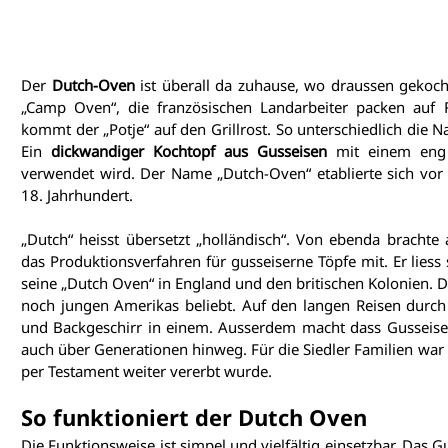
Der
 Dutch-Oven
 ist überall da zuhause, wo draussen gekocht
„Camp Oven“, die französischen Landarbeiter packen auf Re
kommt der „Potje“ auf den Grillrost. So unterschiedlich die N
Ein 
dickwandiger Kochtopf aus Gusseisen
 mit einem eng 
verwendet wird. Der Name „Dutch-Oven“ etablierte sich vor 
18. Jahrhundert.
„Dutch“ heisst übersetzt „holländisch“. Von ebenda bracht
das Produktionsverfahren für gusseiserne Töpfe mit. Er liess 
seine „Dutch Oven“ in England und den britischen Kolonien. Di
noch jungen Amerikas beliebt. Auf den langen Reisen durch 
und Backgeschirr in einem. Ausserdem macht dass Gusseisen 
auch über Generationen hinweg. Für die Siedler Familien war d
per Testament weiter vererbt wurde.
So funktioniert der Dutch Oven
Die Funktionsweise ist simpel und vielfältig einsetzbar. Das 