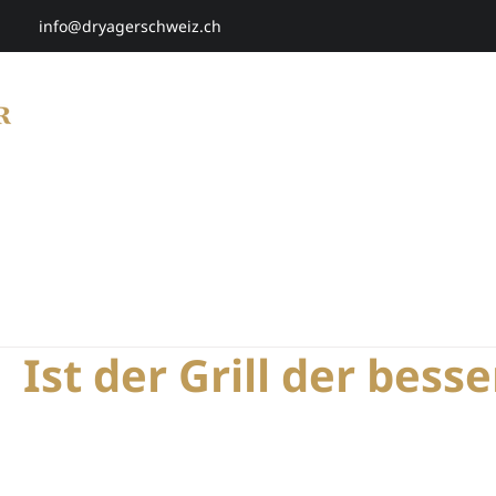
info@dryagerschweiz.ch
HOME
SHOP
SMARTAGING
P
Ist der Grill der bess