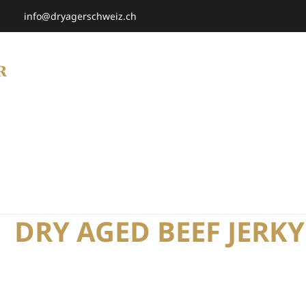
info@dryagerschweiz.ch
HOME
SHOP
SMARTAGING
P
DRY AGED BEEF JERKY