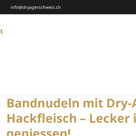
info@dryagerschweiz.ch
HOME
SHOP
SMARTAGING
P
Bandnudeln mit Dry-
Hackfleisch – Lecker 
geniessen!