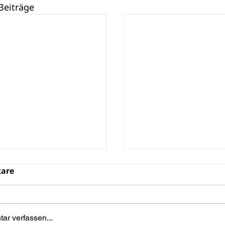
Beiträge
are
r verfassen...