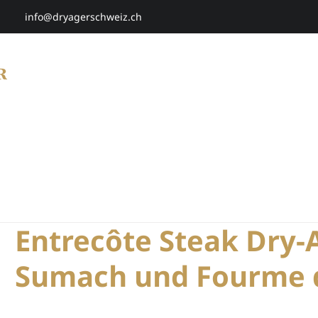
info@dryagerschweiz.ch
HOME
SHOP
SMARTAGING
P
Entrecôte Steak Dry-
Sumach und Fourme d