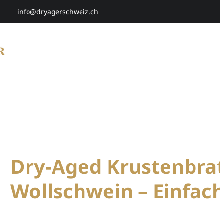
info@dryagerschweiz.ch
HOME
SHOP
SMARTAGING
P
Dry-Aged Krustenbra
Wollschwein – Einfach