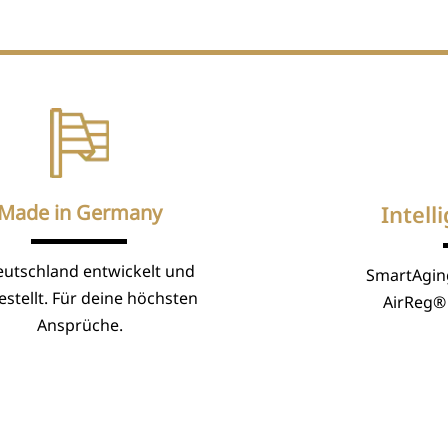
Made in Germany
Intell
eutschland entwickelt und
SmartAgin
stellt. Für deine höchsten
AirReg® 
Ansprüche.