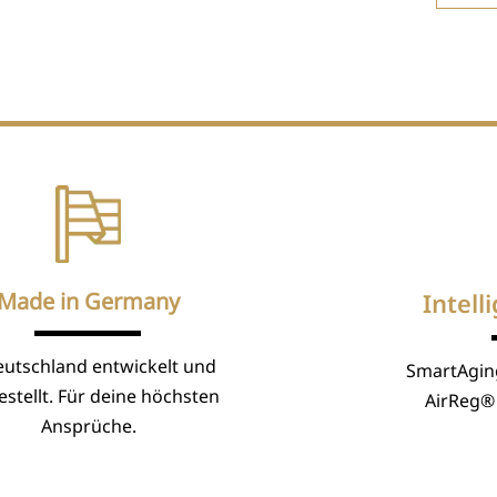
Made in Germany
Intell
eutschland entwickelt und
SmartAgin
stellt. Für deine höchsten
AirReg® 
Ansprüche.