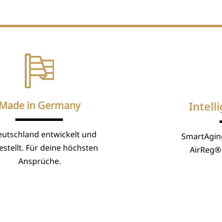
Made in Germany
Intell
eutschland entwickelt und
SmartAgin
stellt. Für deine höchsten
AirReg® 
Ansprüche.