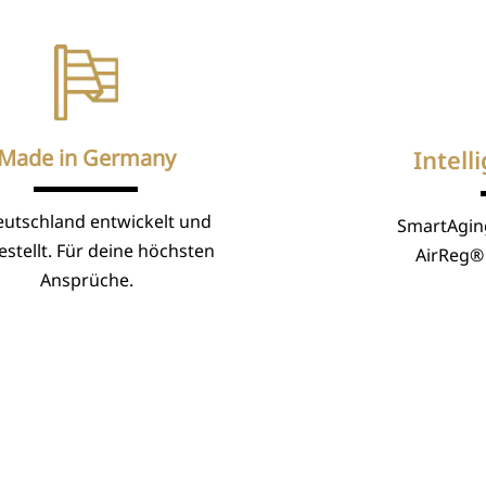
Made in Germany
Intell
eutschland entwickelt und
SmartAgin
stellt. Für deine höchsten
AirReg® 
Ansprüche.