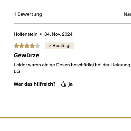
1 Bewertung
Nac
Hollenstein
•
04. Nov. 2024
Mit 4 von 5 Sternen bewertet.
Bestätigt
Gewürze
Leider waren einige Dosen beschädigt bei der Lieferung..
LG
War das hilfreich?
Ja