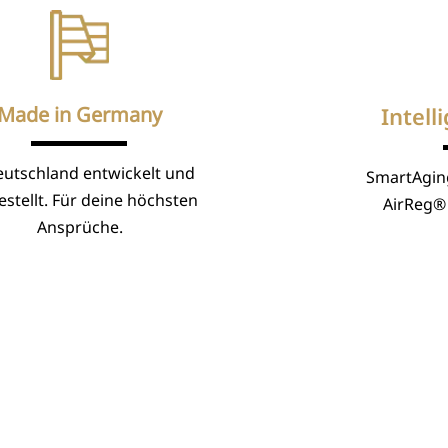
Made in Germany
Intell
eutschland entwickelt und
SmartAgin
stellt. Für deine höchsten
AirReg® 
Ansprüche.
sarten