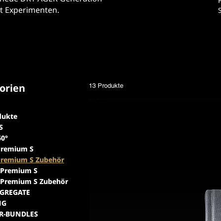
t Experimenten.
orien
13 Produkte
dukte
S
60°
Premium S
Premium S Zubehör
 Premium S
 Premium S Zubehör
GGREGATE
NG
R-BUNDLES