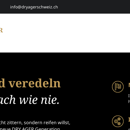
info@dryagerschweiz.ch
HOME
SHOP
SMARTAGING
P
d veredeln
ach wie nie.
ht zittern, sondern reifen willst,
 neue DRY AGER Generation