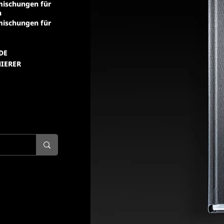
ischungen für
n
ischungen für
DE
IERER