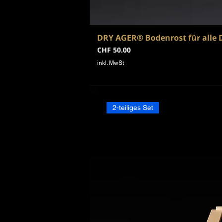
DRY AGER® Bodenrost für alle 
Preis
CHF 50.00
inkl. MwSt
2-teiliges Set