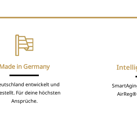
Made in Germany
Intell
eutschland entwickelt und
SmartAgin
stellt. Für deine höchsten
AirReg® 
Ansprüche.