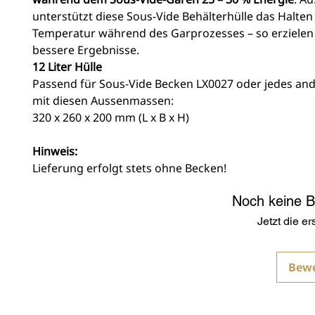
unterstützt diese Sous-Vide Behälterhülle das Halten
Temperatur während des Garprozesses – so erzielen
bessere Ergebnisse.
12 Liter Hülle
Passend für Sous-Vide Becken LX0027 oder jedes an
mit diesen Aussenmassen:
320 x 260 x 200 mm (L x B x H)
Hinweis:
Lieferung erfolgt stets ohne Becken!
Noch keine 
Jetzt die e
Bew