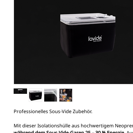
Professionelles Sous-Vide Zubehör.
Mit dieser Isolationshülle aus hochwertigem Neopr
während dem Sous-Vide-Garen 25 – 30 % Energie
. A