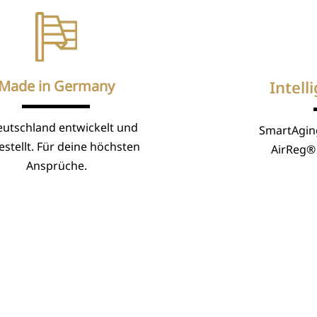
Made in Germany
Intell
eutschland entwickelt und
SmartAgin
stellt. Für deine höchsten
AirReg® 
Ansprüche.
sarten