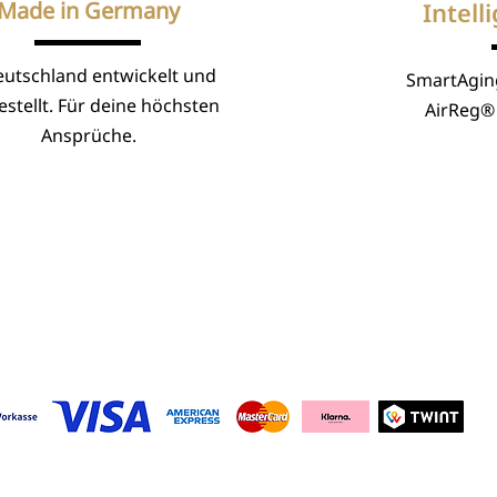
Made in Germany
Intell
eutschland entwickelt und
SmartAgin
stellt. Für deine höchsten
AirReg® 
Ansprüche.
sarten