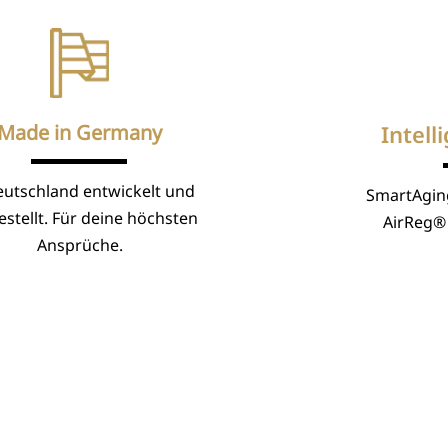
Made in Germany
Intell
eutschland entwickelt und
SmartAgin
stellt. Für deine höchsten
AirReg® 
Ansprüche.