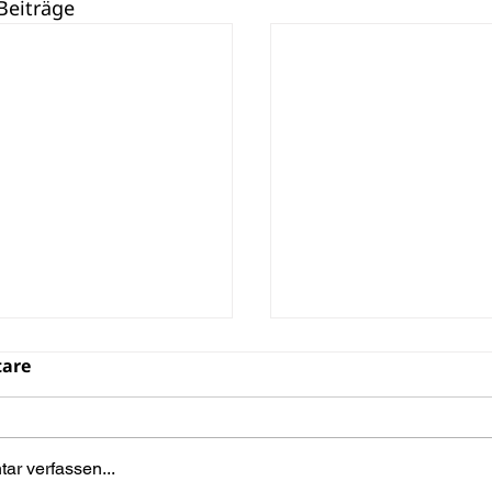
Beiträge
are
r verfassen...