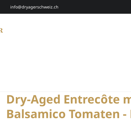
info@dryagerschweiz.ch
HOME
SHOP
SMARTAGING
P
Dry-Aged Entrecôte mi
Balsamico Tomaten -