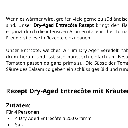
Wenn es wärmer wird, greifen viele gerne zu südländisch
sind. Unser 
Dry-Aged Entrecôte Rezept
 bringt den Flai
ergänzt durch die intensiven Aromen italienischer Toma
Freude ist diese in Rezepte einzubauen.
Unser 
Entrcôte
, welches wir im 
Dry-Ager veredelt
 hab
drum herum und isst sich puristisch einfach am Beste
Tomaten passen da ganz prima zu. Die Süsse der Tomate
Säure des Balsamico geben ein schlüssiges Bild und run
Rezept Dry-Aged Entrecôte mit Kräut
Zutaten:
Für 4 Personen
4 Dry-Aged Entrecôte a 200 Gramm
Salz