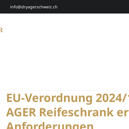
info@dryagerschweiz.ch
HOME
SHOP
SMARTAGING
P
EU-Verordnung 2024/
AGER Reifeschrank erf
Anforderungen