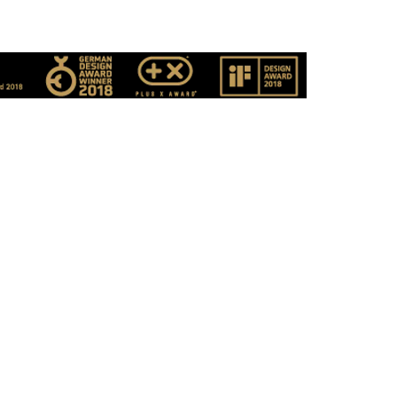
rds
cken
Rechtliches
ngen
Impressum
AGB
Datenschutz
Info zu Elektro- und
Elektronikgeräten
Bildnutzungsverzeichnis