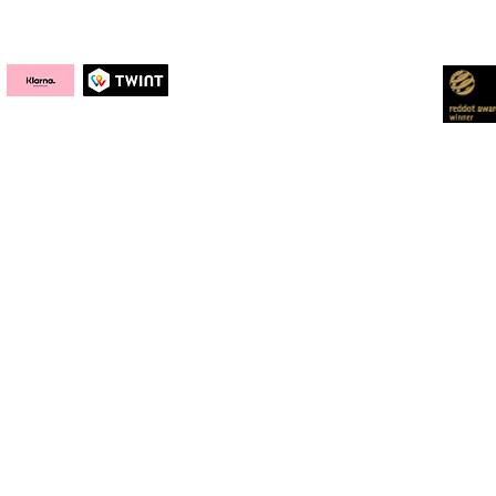
Social Media
Awa
Kontakt
DRY AGER
Entde
SmartAging®
Bewertu
Reifeschränke
Rezepte
Reifezellen
Wissen
rsand
Reifeaggregate
Galerie
Buch „Die Dry Aging Bibel“
Videos
Prinzip
Story