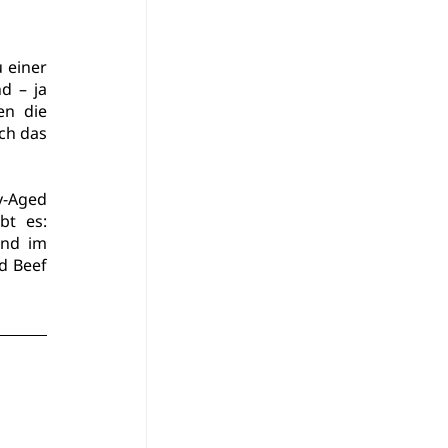
 einer 
 – ja 
n die 
ch das 
y-Aged
t es: 
nd im 
d Beef 