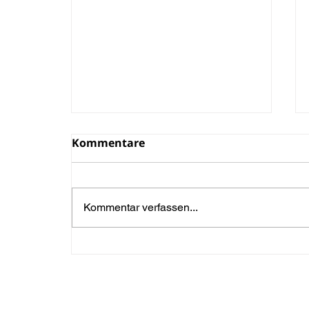
Kommentare
Kommentar verfassen...
Ahi Tuna Poke Bowl mit
Dry Aged Thunfisch