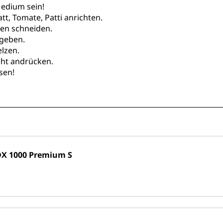
Medium sein!
tt, Tomate, Patti anrichten.
en schneiden.
 geben.
elzen.
cht andrücken.
sen!
X 1000 Premium S