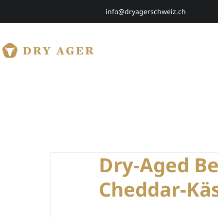
info@dryagerschweiz.ch
HOME
SHOP
Dry-Aged Be
Cheddar-Käs