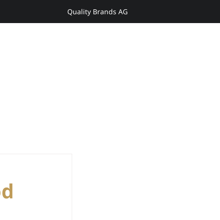
Quality Brands AG
Anmelden
Y
ENTDECKEN
od