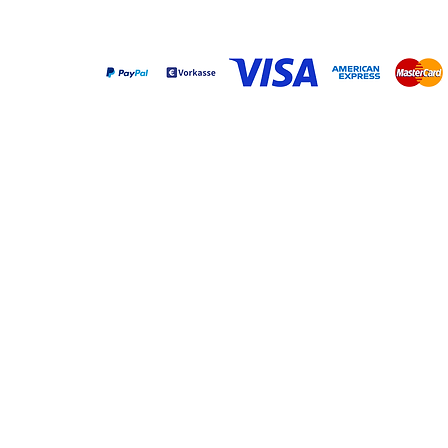
Zahlungsarten
Shop
Service & 
DX 500 Premium S
Kontakt
DX 1000 Premium S
Katalog & Info
Reifezellen
FAQ
Reifeaggregate
Zahlung & Ve
Buch „Dry Aging Bibel“
Garantie
EXTRAS
Widerruf
SOUS-VIDE
Newsletter