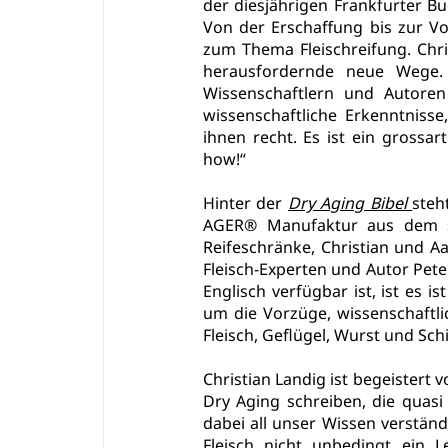
der diesjährigen Frankfurter Bu
Von der Erschaffung bis zur Vo
zum Thema Fleischreifung. Chri
herausfordernde neue Wege.
Wissenschaftlern und Autoren
wissenschaftliche Erkenntnisse
ihnen recht. Es ist ein grossa
how!“
Hin
ter der 
Dry Aging Bibel
steh
AGER® Manufaktur aus dem sc
Reifeschränke, Christian und A
Fleisch-Experten und Autor Pete
Englisch verfügbar ist, ist es 
um die Vorzüge, wissenschaftli
Fleisch, Geflügel, Wurst und Sch
Christian Landig ist begeistert 
Dry Aging schreiben, die quas
dabei all unser Wissen verständ
Fleisch nicht unbedingt ein Le