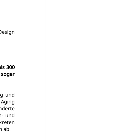
Design 
ls 300 
 sogar 
g und 
Aging 
derte 
- und 
reten 
h ab.