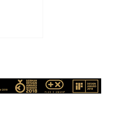
Design macht
hied
rds
cken
Rechtliches
ngen
Impressum