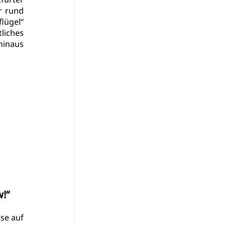
 rund 
lügel“ 
liches 
inaus 
w!“
se auf 