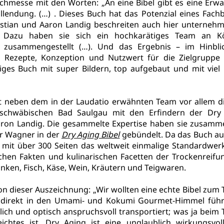
chmesse mit den Worten: „An eine Bibel gibt es eine Erwar
llendung. (…) . Dieses Buch hat das Potenzial eines Fachb
stian und Aaron Landig beschreiten auch hier unternehme
 Dazu haben sie sich ein hochkarätiges Team an Kö
 zusammengestellt (…). Und das Ergebnis – im Hinblic
, Rezepte, Konzeption und Nutzwert für die Zielgruppe –
rtiges Buch mit super Bildern, top aufgebaut und mit viel
t neben dem in der Laudatio erwähnten Team vor allem di
hwäbischen Bad Saulgau mit den Erfindern der Dry 
aron Landig. Die gesammelte Expertise haben sie zusamme
r Wagner in der 
Dry Aging Bibel
gebündelt. Da das Buch auc
ist mit über 300 Seiten das weltweit einmalige Standardwer
chen Fakten und kulinarischen Facetten der T
rockenreifun
inken, Fisch, Käse, Wein, Kräutern und Teigwaren.
von dieser Auszeichnung: „Wir wollten eine echte Bibel zum
i direkt in den Umami- und Kokumi Gourmet-Himmel führt
lich und optisch anspruchsvoll transportiert; was ja beim
ichtes ist. Dry Aging ist eine unglaublich wirkungsvolle