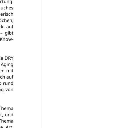
tung. 
uches 
risch 
chen, 
k auf 
 gibt 
 Know-
e DRY 
Aging 
n mit 
h auf 
k rund 
g von 
 Thema 
, und 
 Thema 
 Art, 