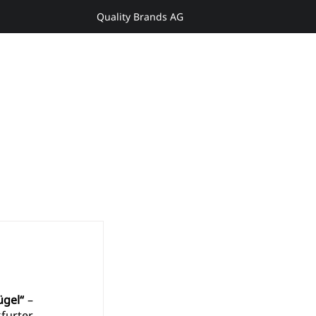
Quality Brands AG
Anmelden
Y
ENTDECKEN
ügel“
 – 
urter 