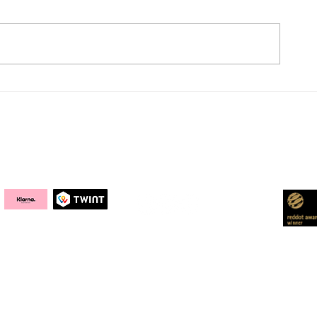
Swiss gourmetbook
Ladenbau – 
award: Gold für die Dry
den Untersc
Aging Bibel
Social Media
Awa
Kontakt
DRY AGER
Entde
SmartAging®
Bewertu