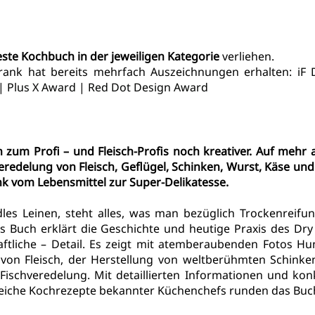
ste Kochbuch in der jeweiligen Kategorie
 verliehen.
ank hat bereits mehrfach Auszeichnungen erhalten: 
iF 
| 
Plus X Award
 | 
Red Dot Design Award
 zum Profi – und Fleisch-Profis noch kreativer. Auf mehr a
eredelung von Fleisch, Geflügel, Schinken, Wurst, Käse und
k vom Lebensmittel zur Super-Delikatesse.
les Leinen, steht alles, was man bezüglich Trockenreifun
s Buch erklärt die Geschichte und heutige Praxis des Dry 
aftliche – Detail. Es zeigt mit atemberaubenden Fotos Hun
von Fleisch, der Herstellung von weltberühmten Schinken
Fischveredelung. Mit detaillierten Informationen und konk
iche Kochrezepte bekannter Küchenchefs runden das Buc