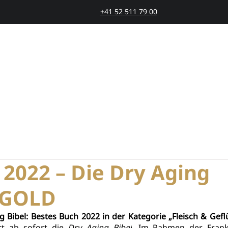
+41 52 511 79 00
SMARTAGING
PRODUKTE
PRINZIP
STOR
 2022 – Die Dry Aging
t GOLD
Bibel: Bestes Buch 2022 in der Kategorie „Fleisch & Gefl
t ab sofort die
Dry Aging Bibel
.
 Im Rahmen der Frankf