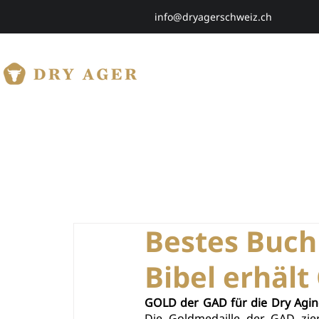
info@dryagerschweiz.ch
HOME
SHOP
Bestes Buch
Bibel erhäl
GOLD der GAD für die Dry Aging 
Die Goldmedaille der GAD zier