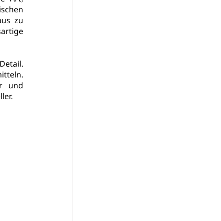
schen 
us zu 
rtige 
tail. 
teln. 
r und 
ler.