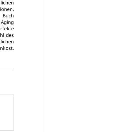
ichen 
onen, 
 Buch 
 Aging 
fekte 
l des 
ichen 
kost, 